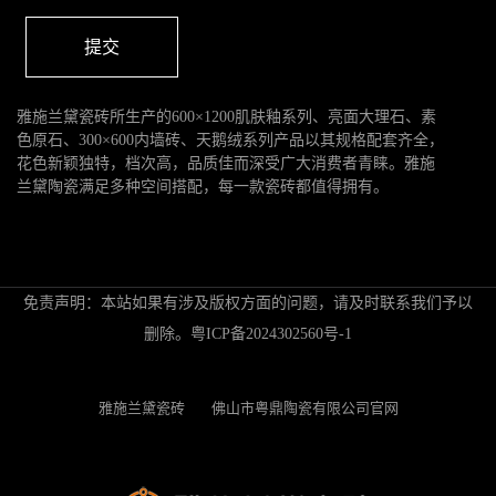
提交
雅施兰黛瓷砖所生产的600×1200肌肤釉系列、亮面大理石、素
色原石、300×600内墙砖、天鹅绒系列产品以其规格配套齐全，
花色新颖独特，档次高，品质佳而深受广大消费者青睐。雅施
兰黛陶瓷满足多种空间搭配，每一款瓷砖都值得拥有。
免责声明：本站如果有涉及版权方面的问题，请及时联系我们予以
删除。
粤ICP备2024302560号-1
雅施兰黛瓷砖
佛山市粤鼎陶瓷有限公司官网