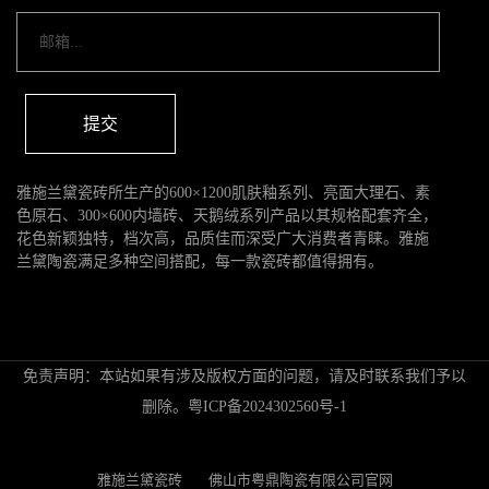
提交
雅施兰黛瓷砖所生产的600×1200肌肤釉系列、亮面大理石、素
色原石、300×600内墙砖、天鹅绒系列产品以其规格配套齐全，
花色新颖独特，档次高，品质佳而深受广大消费者青睐。雅施
兰黛陶瓷满足多种空间搭配，每一款瓷砖都值得拥有。
免责声明：本站如果有涉及版权方面的问题，请及时联系我们予以
删除。
粤ICP备2024302560号-1
雅施兰黛瓷砖
佛山市粤鼎陶瓷有限公司官网