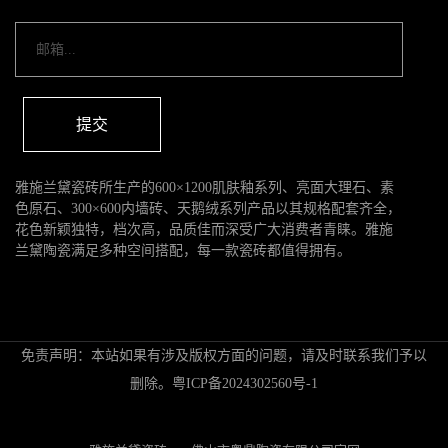
提交
雅施兰黛瓷砖所生产的600×1200肌肤釉系列、亮面大理石、素
色原石、300×600内墙砖、天鹅绒系列产品以其规格配套齐全，
花色新颖独特，档次高，品质佳而深受广大消费者青睐。雅施
兰黛陶瓷满足多种空间搭配，每一款瓷砖都值得拥有。
免责声明：本站如果有涉及版权方面的问题，请及时联系我们予以
删除。
粤ICP备2024302560号-1