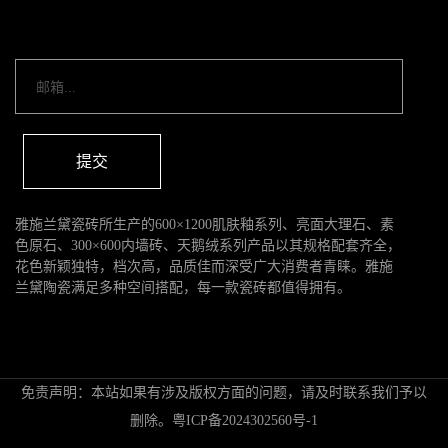
提交
雅施兰黛瓷砖所生产的600×1200肌肤釉系列、亮面大理石、素
色原石、300×600内墙砖、天鹅绒系列产品以其规格配套齐全，
花色新颖独特，档次高，品质佳而深受广大消费者青睐。雅施
兰黛陶瓷满足多种空间搭配，每一款瓷砖都值得拥有。
免责声明：本站如果有涉及版权方面的问题，请及时联系我们予以
删除。
粤ICP备2024302560号-1