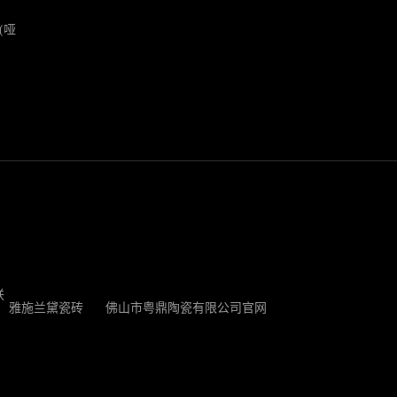
(哑
联
雅施兰黛瓷砖
佛山市粤鼎陶瓷有限公司官网