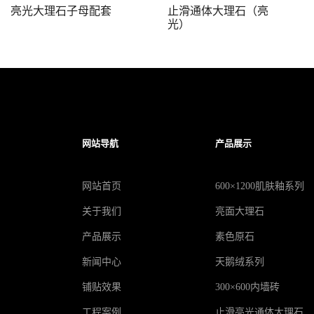
亮光大理石子母配套
止滑通体大理石（亮
光）
网站导航
产品展示
网站首页
600×1200肌肤釉系列
关于我们
亮面大理石
产品展示
素色原石
新闻中心
天鹅绒系列
铺贴效果
300×600内墙砖
工程案例
止滑亮光通体大理石