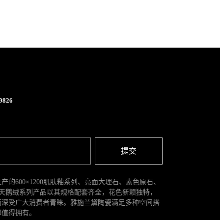
826
提交
产的600×1200肌肤釉系列、亮面大理石、素色原石、
墙砖、天鹅绒系列产品以其规格配套齐全，花色新颖独特，
而深受广大消费者青睐。雅施兰黛陶瓷满足多种空间搭
都值得拥有。