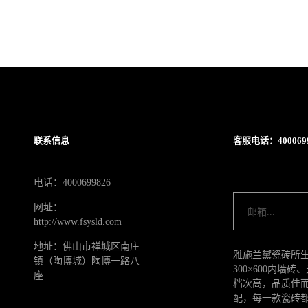
联系信息
客服电话：4000699
电话：4000699826
网址：
http://www.fsysld.com
地址：佛山市禅城区南庄
雅施兰黛瓷砖所生
镇（陶博城）陶博一路八
300×600内
座
档次高，品质佳
配，每一款瓷砖