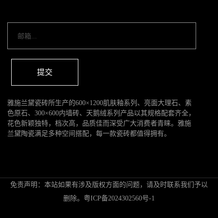
提交
雅施兰黛瓷砖所生产的600×1200肌肤釉系列、亮面大理石、素
色原石、300×600内墙砖、天鹅绒系列产品以其规格配套齐全，
花色新颖独特，档次高，品质佳而深受广大消费者青睐。雅施
兰黛陶瓷满足多种空间搭配，每一款瓷砖都值得拥有。
免责声明：本站如果有涉及版权方面的问题，请及时联系我们予以
删除。
粤ICP备2024302560号-1