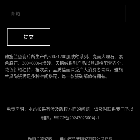
提交
雅施兰黛瓷砖所生产的600×1200肌肤釉系列、亮面大理石、素
色原石、300×600内墙砖、天鹅绒系列产品以其规格配套齐全，
花色新颖独特，档次高，品质佳而深受广大消费者青睐。雅施
兰黛陶瓷满足多种空间搭配，每一款瓷砖都值得拥有。
免责声明：本站如果有涉及版权方面的问题，请及时联系我们予以
删除。
粤ICP备2024302560号-1
雅施兰黛瓷砖
佛山市粤鼎陶瓷有限公司官网