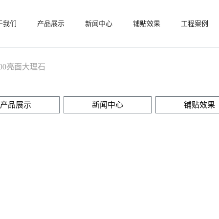
于我们
产品展示
新闻中心
铺贴效果
工程案例
1500亮面大理石
产品展示
新闻中心
铺贴效果