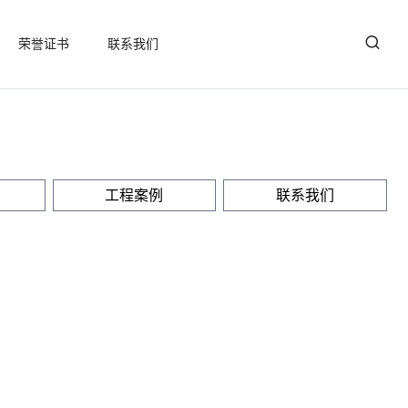
荣誉证书
联系我们
工程案例
联系我们