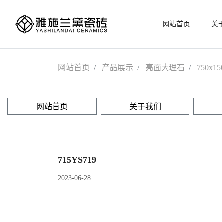
网站首页
关
网站首页
产品展示
亮面大理石
750x
网站首页
关于我们
715YS719
2023-06-28