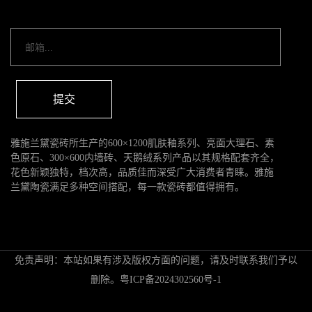
提交
雅施兰黛瓷砖所生产的600×1200肌肤釉系列、亮面大理石、素
色原石、300×600内墙砖、天鹅绒系列产品以其规格配套齐全，
花色新颖独特，档次高，品质佳而深受广大消费者青睐。雅施
兰黛陶瓷满足多种空间搭配，每一款瓷砖都值得拥有。
免责声明：本站如果有涉及版权方面的问题，请及时联系我们予以
删除。
粤ICP备2024302560号-1