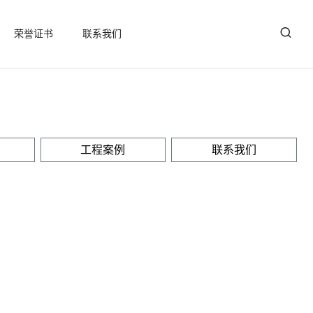
荣誉证书
联系我们
工程案例
联系我们