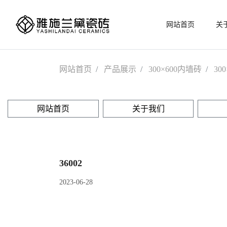
网站首页
关
网站首页
产品展示
300×600内墙砖
30
网站首页
关于我们
36002
2023-06-28