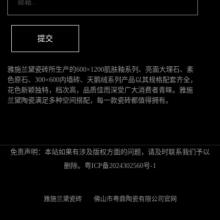
提交
雅施兰黛瓷砖所生产的600×1200肌肤釉系列、亮面大理石、素
色原石、300×600内墙砖、天鹅绒系列产品以其规格配套齐全，
花色新颖独特，档次高，品质佳而深受广大消费者青睐。雅施
兰黛陶瓷满足多种空间搭配，每一款瓷砖都值得拥有。
免责声明：本站如果有涉及版权方面的问题，请及时联系我们予以
删除。
粤ICP备2024302560号-1
雅施兰黛瓷砖
佛山市粤鼎陶瓷有限公司官网