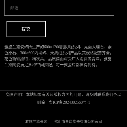
提交
雅施兰黛瓷砖所生产的600×1200肌肤釉系列、亮面大理石、素
色原石、300×600内墙砖、天鹅绒系列产品以其规格配套齐全，
花色新颖独特，档次高，品质佳而深受广大消费者青睐。雅施
兰黛陶瓷满足多种空间搭配，每一款瓷砖都值得拥有。
免责声明：本站如果有涉及版权方面的问题，请及时联系我们予以
删除。
粤ICP备2024302560号-1
雅施兰黛瓷砖
佛山市粤鼎陶瓷有限公司官网