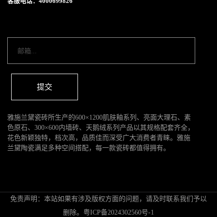
客服电话：4000699826
提交
雅施兰黛瓷砖所生产的600×1200肌肤釉系列、亮面大理石、素
色原石、300×600内墙砖、天鹅绒系列产品以其规格配套齐全，
花色新颖独特，档次高，品质佳而深受广大消费者青睐。雅施
兰黛陶瓷满足多种空间搭配，每一款瓷砖都值得拥有。
免责声明：本站如果有涉及版权方面的问题，请及时联系我们予以
删除。
粤ICP备2024302560号-1