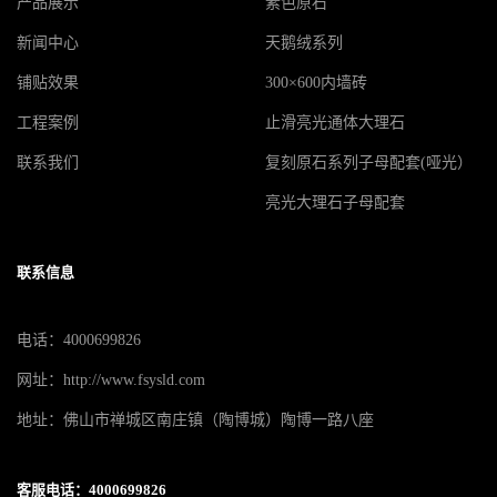
产品展示
素色原石
新闻中心
天鹅绒系列
铺贴效果
300×600内墙砖
工程案例
止滑亮光通体大理石
联系我们
复刻原石系列子母配套(哑光）
亮光大理石子母配套
联系信息
电话：4000699826
网址：http://www.fsysld.com
地址：佛山市禅城区南庄镇（陶博城）陶博一路八座
客服电话：4000699826