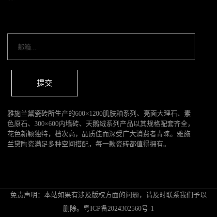
提交
雅施兰黛瓷砖所生产的600×1200肌肤釉系列、亮面大理石、素
色原石、300×600内墙砖、天鹅绒系列产品以其规格配套齐全，
花色新颖独特，档次高，品质佳而深受广大消费者青睐。雅施
兰黛陶瓷满足多种空间搭配，每一款瓷砖都值得拥有。
免责声明：本站如果有涉及版权方面的问题，请及时联系我们予以
删除。
粤ICP备2024302560号-1