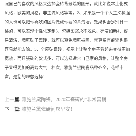
照自己的喜欢的风格来选择瓷砖背景墙的图形，就比如说本土化式
风格，欧美的风格，非主流风格等等。2、如果是一个个人主义极强
的人也可以把你喜欢的图片做成你要的背景墙，效果也会是别具一
格的，可以实现个性化定制3、瓷砖图案永不脱色、亮洁如新4、容
易清洁，墙壁贴了瓷砖，就可以避免墙壁被画，就算留有痕迹也很
容易就能去除。5、全屋贴瓷砖，视觉上让整个房子看起来变得更加
宽敞，而且瓷砖的款式多，可以选择适合自己家的风格，让整个房
子显得更加的高端大气上档次。雅施兰黛陶瓷品种齐全，花样丰
富，是您的理想选择！
上一篇:
雅施兰黛陶瓷，2020年瓷砖的“非常营销”
下一篇:
雅施兰黛瓷砖问您早安！