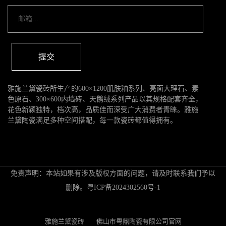
提交
雅施兰黛瓷砖所生产的600×1200肌肤釉系列、亮面大理石、素
色原石、300×600内墙砖、天鹅绒系列产品以其规格配套齐全，
花色新颖独特，档次高，品质佳而深受广大消费者青睐。雅施
兰黛陶瓷满足多种空间搭配，每一款瓷砖都值得拥有。
免责声明：本站如果有涉及版权方面的问题，请及时联系我们予以
删除。
粤ICP备2024302560号-1
雅施兰黛瓷砖
佛山市粤鼎陶瓷有限公司官网